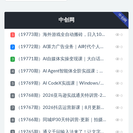
中创网
中创网
（19773期）海外游戏全自动搬砖，日入1000+，全天无人值守，绿色稳定！
0
1
（19772期）AI算力广告业务｜AI时代个人或工作室新赛道
0
2
（19771期）AI自媒体实操变现课｜大白话教学，从短剧漫剧到动画制作，零基础也能掌握爆款内容创作与变现全流程
0
3
（19770期）AI Agent智能体全阶实战课；从原理到实操全程手把手，无需编程基础也能搭建自动运行的智能体
0
4
（19769期）AI CodeX实战课｜Windows/Mac 本地部署｜API 对接调通｜Skill 自制｜漫剧剪辑｜网站 VR 项目｜AI项目落地全教程
0
5
（19768期）2026亚马逊实战通关特训营-2026更新，多维选品+渐进式打法+AI应用，从0到1打造盈利店铺
0
6
（19767期）2026抖店运营新课｜8月更新｜不动销起店+商品卡爆发｜达人玩法+店群批量复制｜轻松玩转抖音小店全域流量
0
7
（19766期）同城IP30天特训营-更新｜拍摄剪辑+脚本文案+引流成交，打爆本地流量提升门店业绩实操教学
0
8
（19765期）通义千问输入法来了！让文字输入变得如此简单，最快 300 字/分，AI 自动润色，说话秒变工整文字
0
9