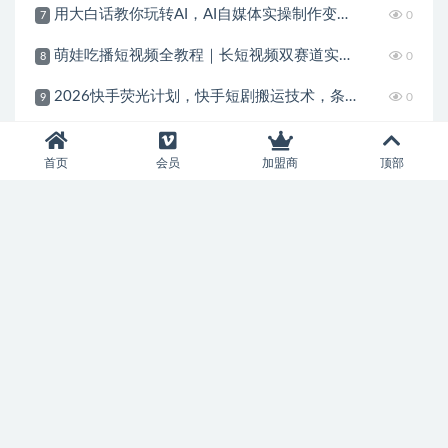
用大白话教你玩转AI，AI自媒体实操制作变现，0基础也能上手，从内容到变现
0
7
萌娃吃播短视频全教程｜长短视频双赛道实操，图文+视频零基础保姆式教学，伙伴计划-收徒-商单等多种变现方式
0
8
2026快手荧光计划，快手短剧搬运技术，条条过原创，新号和老号0粉都可以做，有播放量就能賺到钱
0
9
互联网IP训练营，短视频IP打造，内容创作运营
0
10
首页
会员
加盟商
顶部
加入本站会员，开启尊贵特权之体验
本站资源支持会员下载专享，普通注册会员只能原价购买资源或者
限制免费下载次数，付费会员所有资源可无限下载。并可享受资源
折扣或者免费下载。