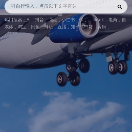
热门搜索：
AI
，
抖音
，
引流
，
小红书
，
快手
，
tiktok
，
电商
，
自
媒体
，
淘宝
，
闲鱼
，
抖店
，
直播
，
知乎
，
带货
，
剪辑
，