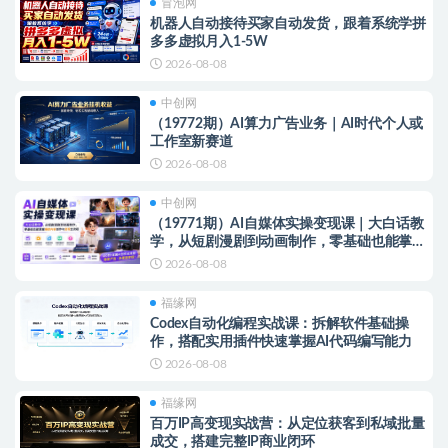
冒泡网
机器人自动接待买家自动发货，跟着系统学拼
多多虚拟月入1-5W
2026-08-08
中创网
（19772期）AI算力广告业务｜AI时代个人或
工作室新赛道
2026-08-08
中创网
（19771期）AI自媒体实操变现课｜大白话教
学，从短剧漫剧到动画制作，零基础也能掌握
爆款内容创作与变现全流程
2026-08-08
福缘网
Codex自动化编程实战课：拆解软件基础操
作，搭配实用插件快速掌握AI代码编写能力
2026-08-08
福缘网
百万IP高变现实战营：从定位获客到私域批量
成交，搭建完整IP商业闭环