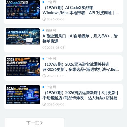
中创网
（19769期）AI CodeX实战课｜
Windows/Mac 本地部署｜API 对接调通｜
Skill 自制｜漫剧剪辑｜网站 VR 项目｜AI项目
2026-08-08
落地全教程
福缘网
AI副业新风口，AI自动做单，月入3W+，附
接单资源
2026-08-08
中创网
（19768期）2026亚马逊实战通关特训
营-2026更新，多维选品+渐进式打法+AI应
用，从0到1打造盈利店铺
2026-08-08
中创网
（19767期）2026抖店运营新课｜8月更新｜
不动销起店+商品卡爆发｜达人玩法+店群批量
复制｜轻松玩转抖音小店全域流量
2026-08-08
下一页