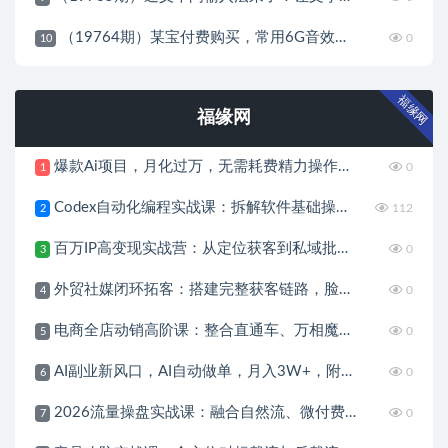
（19764期）某宝付费购买，常用6G音效合集！970+首宣传片背景音乐，无版权可商用大气素材，分类清晰，高质量内容
0
10
福缘网
福缘网
爆款Ai项目，月化过万，无需耗费精力操作，稳健实现每月增收
0
1
Codex自动化编程实战课：拆解软件基础操作，搭配实用插件快速掌握AI代码编写能力
112
2
百万IP高变现实战营：从定位获客到私域批量成交，搭建完整IP商业闭环
0
3
外贸社媒闭环拓客：搭建完整获客链路，脸书TikTok实操打通引流到成交全流程
0
4
电商全店动销高阶课：整合直通车、万相魔盒、全站推广，系统化搭建店铺长效动销方案
0
5
AI副业新风口，AI自动做单，月入3W+，附接单资源
0
6
2026流量操盘实战课：融合自然流、微付费、强付费，搭建稳定长效的带货流量体系
0
7