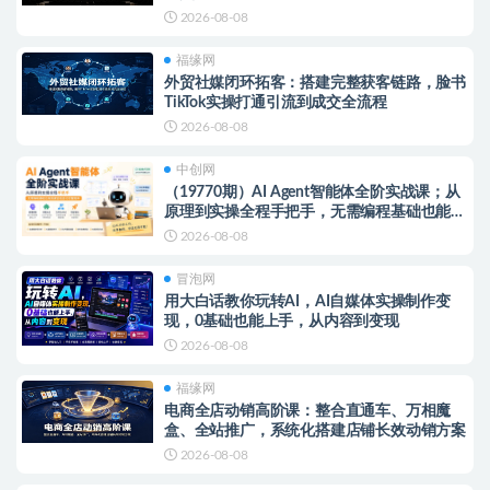
2026-08-08
福缘网
外贸社媒闭环拓客：搭建完整获客链路，脸书
TikTok实操打通引流到成交全流程
2026-08-08
中创网
（19770期）AI Agent智能体全阶实战课；从
原理到实操全程手把手，无需编程基础也能搭
建自动运行的智能体
2026-08-08
冒泡网
用大白话教你玩转AI，AI自媒体实操制作变
现，0基础也能上手，从内容到变现
2026-08-08
福缘网
电商全店动销高阶课：整合直通车、万相魔
盒、全站推广，系统化搭建店铺长效动销方案
2026-08-08