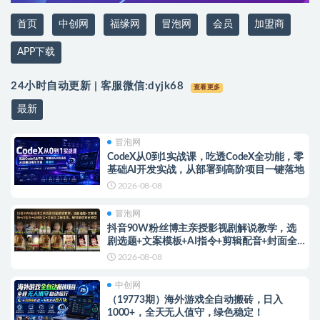
首页
中创网
福缘网
冒泡网
会员
加盟商
APP下载
24小时自动更新 | 客服微信:
dyjk68
查看更多
最新
冒泡网
CodeX从0到1实战课，吃透CodeX全功能，零
基础AI开发实战，从部署到高阶项目一键落地
2026-08-08
冒泡网
抖音90W粉丝博主亲授影视剧解说教学，选
剧选题+文案模板+AI指令+剪辑配音+封面全
流程变现，解锁精选独家收益
2026-08-08
中创网
（19773期）海外游戏全自动搬砖，日入
1000+，全天无人值守，绿色稳定！