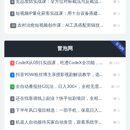
竞品攻防实战课：全方位对标截流与反截流，搭建360度监控体系抢占平台流量
0
8
短视频IP量化获客实战课：用十台设备搭建五十账号矩阵，精准打造引流接单型流量账号
0
9
农村治愈短视频创作课：AI工具搭配剪辑技巧，零基础快速制作高质感田园治愈内容
0
10
冒泡网
冒泡网
CodeX从0到1实战课，吃透CodeX全功能，零基础AI开发实战，从部署到高阶项目一键落地
241
1
抖音90W粉丝博主亲授影视剧解说教学，选剧选题+文案模板+AI指令+剪辑配音+封面全流程变现，解锁精选独家收益
0
2
全自动番茄挂G玩法，日入300+，全程无需人工，一台电脑即可开展
19
3
还在找靠谱线上副业？快手短剧项目，全程自动发布内容，不用熬夜做视频，轻松日入500+
0
4
下半年风口项目精选：一部手机，保底日入500+，做就有收益，长期稳定！
0
5
机器人自动接待买家自动发货，跟着系统学拼多多虚拟月入1-5W
0
6