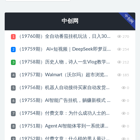
中创网
中创网
（19760期）全自动番茄挂机玩法，日入300+，操作门槛低，一台电脑即可开展
270
1
（19759期） AI+短视频｜DeepSeek即梦豆包小云雀全工具教学，从账号定位到剪映剪辑，零基础也能快速上手做爆款
254
2
（19758期）历史人物，诗人一生Vlog教学， AI制作丨伙伴计划丨精选收益丨商单收徒 ，新领域红利期，抓紧做
212
3
（19757期）Walmart（沃尔玛）超市浏览标注项目，单账号日收益20+ 单电脑日收益可达1000+带分佣机制
185
4
（19756期）机器人自动接待买家自动发货，跟着系统学拼多多虚拟月入1-5万
0
5
（19755期）AI智能广告挂机，躺赚新模式 设备托管运行，解放双手持续变现
0
6
（19754期）付费文章：为什么成功人士的精力都很旺盛？
0
7
（19751期）Agent AI智能体零到一系统课；零基础也能学会自动化实战，从核心概念到Coze工作流搭建完整覆盖
0
8
（19752期）付费文章：什么样的男人最让女人无法抵抗？
0
9