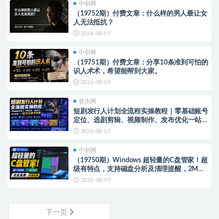
中创网
（19752期）付费文章：什么样的男人最让女
人无法抵抗？
2026-08-07
中创网
（19751期）付费文章：分享10条准到可怕的
识人术术，希望能帮到大家。
2026-08-07
冒泡网
短剧发行人计划全流程实操教程｜零基础账号
定位、选剧剪辑、视频制作、发布优化一站式
出单变现课​
2026-08-07
中创网
（19750期）Windows 超轻量的C盘管家！超
级有特点，支持磁盘分析及清理提醒，2M大
小体积，完全免费 C盘管家
2026-08-07
下一页