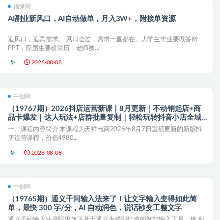
福缘网
AI副业新风口，AI自动做单，月入3W+，附接单资源
追风口，追真需求。 风口会过，需求一直都在。大学生毕业要做答辩
PPT，应届生要改简历，老师被...
2026-08-08
中创网
（19767期）2026抖店运营新课｜8月更新｜不动销起店+商
品卡爆发｜达人玩法+店群批量复制｜轻松玩转抖音小店全域
流量
一、课程内容简介 本课程为天祥电商2026年8月7日重磅更新的新版抖
店运营课程，价值4980...
2026-08-08
中创网
（19765期）通义千问输入法来了！让文字输入变得如此简
单，最快 300 字/分，AI 自动润色，说话秒变工整文字
通义千问输入法是阿里旗下基于通义大模型打造的智能输入工具，将 AI