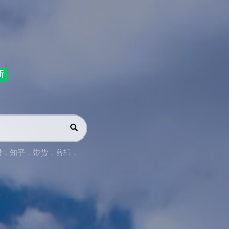
新
播
，
知乎
，
带货
，
剪辑
，