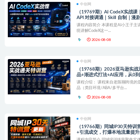
中创网
（19769期）AI CodeX实战课｜Windows/Mac 本地部署｜
API 对接调通｜Skill 自制｜
落地全教程
课程内容简介 本课程是AI小王子主讲
统讲解CodeX这一...
2026-08-08
中创网
（19768期）2026亚马逊实
品+渐进式打法+AI应用，从0
课程介绍： 课程来自老陈聊跨境的
品（类目环境/ABA/多平台...
2026-08-08
中创网
（19766期）同城IP30天特
+引流成交，打爆本地流量提
课程内容简介 同城IP训练营聚焦