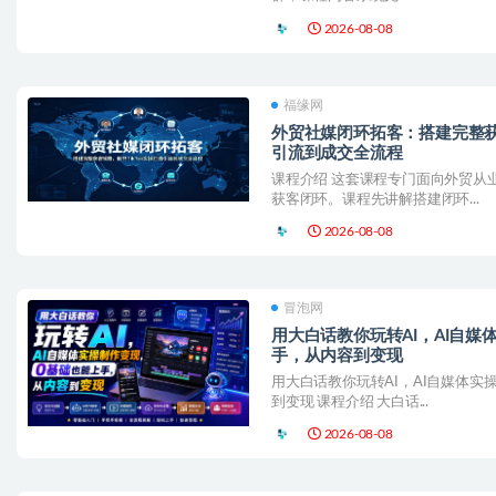
2026-08-08
福缘网
外贸社媒闭环拓客：搭建完整获客
引流到成交全流程
课程介绍 这套课程专门面向外贸从
获客闭环。课程先讲解搭建闭环...
2026-08-08
冒泡网
用大白话教你玩转AI，AI自媒
手，从内容到变现
用大白话教你玩转AI，AI自媒体实
到变现 课程介绍 大白话...
2026-08-08