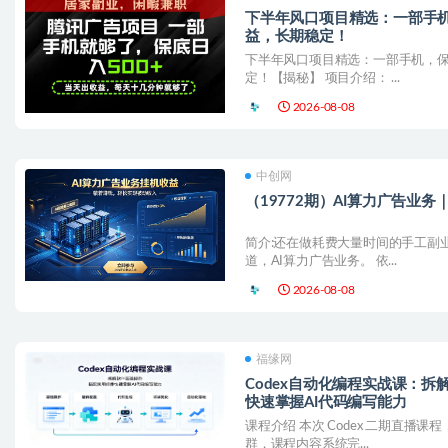
下半年风口项目精选：一部手机
益，长期稳定！
下半年风口项目精选：一部手机，保
定！【揭秘】 项目介绍： ...
2026-08-08
中创网
（19772期）AI算力广告业
简介:还在做耗费大量时间的手工副
道，AI算力广告业务。 依...
2026-08-08
福缘网
Codex自动化编程实战课：
快速掌握AI代码编写能力
课程介绍 本次 Codex 二期直播课
群，课程内容系统完...