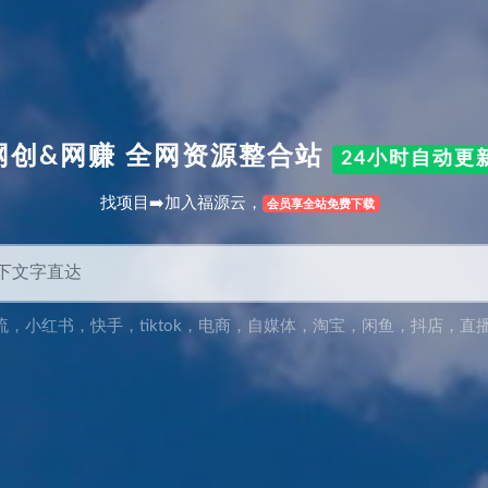
网创&网赚 全网资源整合站
24小时自动更
找项目➡️加入福源云，
会员享全站免费下载
流
，
小红书
，
快手
，
tiktok
，
电商
，
自媒体
，
淘宝
，
闲鱼
，
抖店
，
直