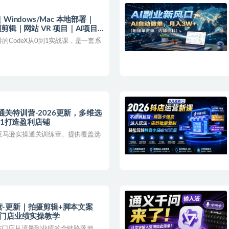
漫剧剪辑｜网站 VR 项目｜AI项目
的CodeX从0到1实战课，是一套系
战通关特训营-2026更新，多维选
到1打造盈利店铺
亚马逊实操通关训练营。提供覆盖选
训营-更新｜拍摄剪辑+脚本文案
升门店业绩实操教学
实体门店从流量到业绩的全链路落地，