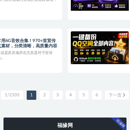
常用6G音效合集！970+首宣传
气素材，分类清晰，高质量内容
以说是其灵魂所在尤其是对于宣传
.
1/2105
1
2
3
4
5
6
下一页
福缘网
福缘网