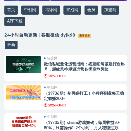
首页
中创网
福缘网
冒泡网
会员
加盟商
APP下载
24小时自动更新 | 客服微信:
dyjk68
查看更多
最新
福缘网
微信私域量化运营指南：搭建账号基建打造热
号，脱敏风控规避运营各类高危风险
2026-08-06
中创网
（19736期）别再瞎打工！小程序副业每天稳
定躺赚200+
2026-08-06
中创网
（19735期）steam游戏搬砖，每周收益20-
80%，只需操作1-2个小时，月入稳稳过万，