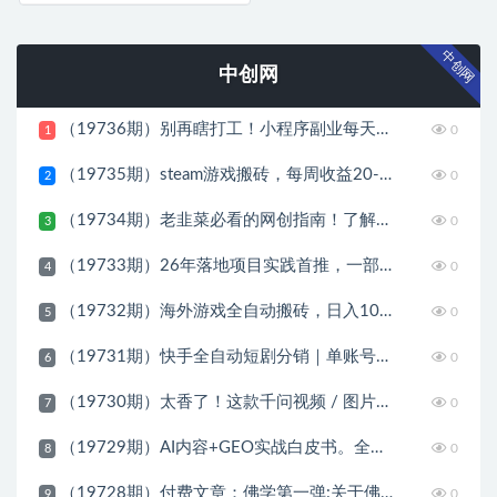
中创网
中创网
（19736期）别再瞎打工！小程序副业每天稳定躺赚200+
0
1
（19735期）steam游戏搬砖，每周收益20-80%，只需操作1-2个小时，月入稳稳过万，零风险长期做
0
2
（19734期）老韭菜必看的网创指南！了解项目类型，才能找到好的项目，才能拿到想要的结果
0
3
（19733期）26年落地项目实践首推，一部手机，轻松日入500+，长期稳定
0
4
（19732期）海外游戏全自动搬砖，日入1000+，全天无人值守，绿色稳定！
0
5
（19731期）快手全自动短剧分销｜单账号日收益15+
0
6
（19730期）太香了！这款千问视频 / 图片去水印神器，一键搞定烦人水印，本地完全免费，浏览器拓展插件
0
7
（19729期）AI内容+GEO实战白皮书。全面掌握AI量产SOP与GEO分发机制
0
8
（19728期）付费文章：佛学第一弹:关于佛学，你只需要记住四个字
0
9