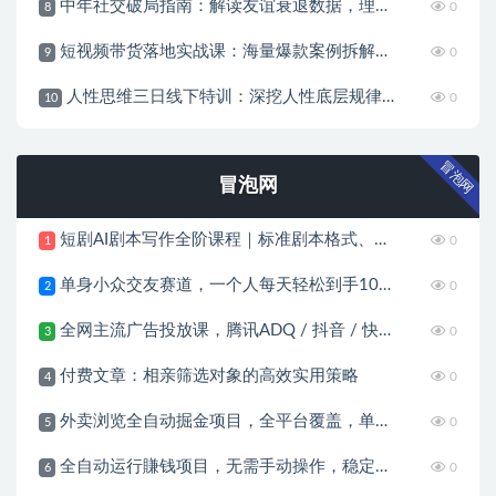
中年社交破局指南：解读友谊衰退数据，理清35岁后难交真心朋友的根源
0
8
短视频带货落地实战课：海量爆款案例拆解，掌握拍摄剪辑与带货脚本创作技巧
0
9
人性思维三日线下特训：深挖人性底层规律，识人设防、布局变现抓流量风口
0
10
冒泡网
冒泡网
短剧AI剧本写作全阶课程｜标准剧本格式、AI写剧指令、投稿过稿技巧、网文改编、主线剧情把控、审稿避坑全套实操教学
0
1
单身小众交友赛道，一个人每天轻松到手1000+，落地快、见效稳
0
2
全网主流广告投放课，腾讯ADQ / 抖音 / 快手 / B 站实操教学，手把手教投手赚钱变现，全套变现拆解稳定出单
0
3
付费文章：相亲筛选对象的高效实用策略
0
4
外卖浏览全自动掘金项目，全平台覆盖，单窗口一天30+，可批量矩阵做，轻松日入500+
0
5
全自动运行賺钱项目，无需手动操作，稳定运行长期可做，新手副业首选
0
6