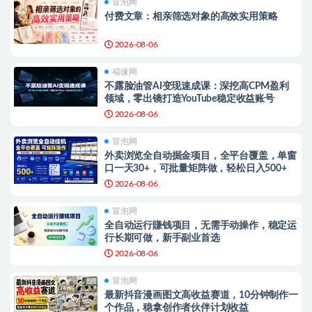
冒泡网
付费文章：相亲筛选对象的高效实用策略
2026-08-06
福缘网
不露脸油管AI变现速成课：深挖高CPM盈利
领域，零出镜打造YouTube稳定收益账号
2026-08-06
冒泡网
外卖浏览全自动掘金项目，全平台覆盖，单窗
口一天30+，可批量矩阵做，轻松日入500+
2026-08-06
冒泡网
全自动运行賺钱项目，无需手动操作，稳定运
行长期可做，新手副业首选
2026-08-06
冒泡网
最新抖音漫画图文高收益赛道，10分钟制作一
个作品，稳拿创作者伙伴计划收益