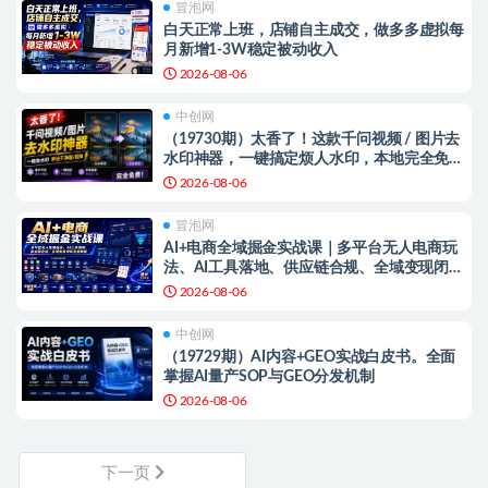
冒泡网
白天正常上班，店铺自主成交，做多多虚拟每
月新增1-3W稳定被动收入
2026-08-06
中创网
（19730期）太香了！这款千问视频 / 图片去
水印神器，一键搞定烦人水印，本地完全免
费，浏览器拓展插件
2026-08-06
冒泡网
AI+电商全域掘金实战课｜多平台无人电商玩
法、AI工具落地、供应链合规、全域变现闭环
全套教程
2026-08-06
中创网
（19729期）AI内容+GEO实战白皮书。全面
掌握AI量产SOP与GEO分发机制
2026-08-06
下一页