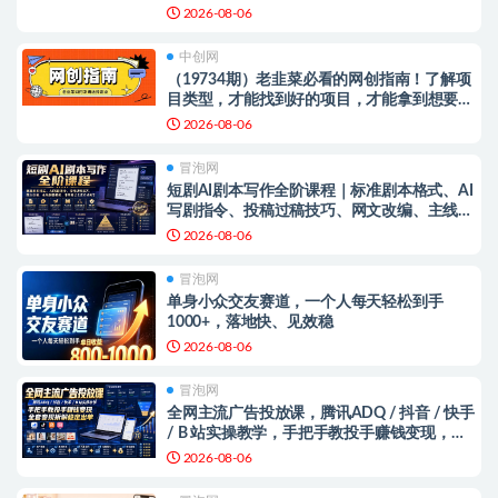
零风险长期做
2026-08-06
中创网
（19734期）老韭菜必看的网创指南！了解项
目类型，才能找到好的项目，才能拿到想要的
结果
2026-08-06
冒泡网
短剧AI剧本写作全阶课程｜标准剧本格式、AI
写剧指令、投稿过稿技巧、网文改编、主线剧
情把控、审稿避坑全套实操教学
2026-08-06
冒泡网
单身小众交友赛道，一个人每天轻松到手
1000+，落地快、见效稳
2026-08-06
冒泡网
全网主流广告投放课，腾讯ADQ / 抖音 / 快手
/ B 站实操教学，手把手教投手赚钱变现，全
套变现拆解稳定出单
2026-08-06