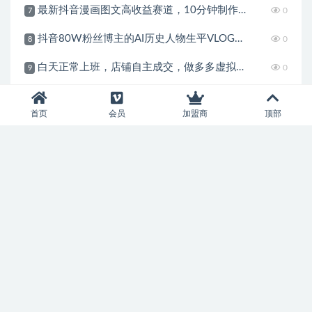
最新抖音漫画图文高收益赛道，10分钟制作一个作品，稳拿创作者伙伴计划收益
0
7
抖音80W粉丝博主的AI历史人物生平VLOG教学，不用拍摄不用露脸，AI帮你搞定，轻松解锁伙伴计划+精选收益
0
8
白天正常上班，店铺自主成交，做多多虚拟每月新增1-3W稳定被动收入
0
9
AI+电商全域掘金实战课｜多平台无人电商玩法、AI工具落地、供应链合规、全域变现闭环全套教程
0
10
首页
会员
加盟商
顶部
加入本站会员，开启尊贵特权之体验
本站资源支持会员下载专享，普通注册会员只能原价购买资源或者
限制免费下载次数，付费会员所有资源可无限下载。并可享受资源
折扣或者免费下载。