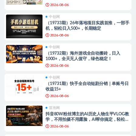
2026-08-06
中创网
（19733期）26年落地项目实践首推，一部手
机，轻松日入500+，长期稳定
2026-08-06
中创网
（19732期）海外游戏全自动搬砖，日入
1000+，全天无人值守，绿色稳定！
2026-08-06
中创网
（19731期）快手全自动短剧分销｜单账号日
收益15+
2026-08-06
冒泡网
抖音80W粉丝博主的AI历史人物生平VLOG教
学，不用拍摄不用露脸，AI帮你搞定，轻松解
锁伙伴计划+精选收益
2026-08-06