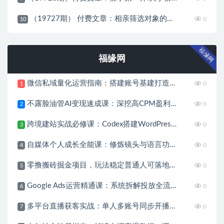
（19727期） 付费文章：相亲筛选对象的高效实用策略，全程落地可实操，规避短择、利己型相亲对象
0
10
福缘网
福缘网
微信私域量化运营指南：搭建账号基建打造热号，脱敏风控规避运营各类高危风险
0
1
不露脸油管AI变现速成课：深挖高CPM盈利领域，零出镜打造YouTube稳定收益账号
0
2
跨境建站实战必修课：Codex搭建WordPress站点，关键词外链打造谷歌流量阵地
0
3
自媒体个人成长全能课：修炼镜头与语言功底，巧用AI做内容打造个人自媒体IP
0
4
零撸搬砖掘金项目，玩法稳定普通人可落地的长期副业，月收益轻松10000+
0
5
Google Ads运营精通课：系统拆解投放全流程，优化账户提升广告投产回报率
0
6
多平台直播获客实战：单人多账号同步开播，一份时间撬动多渠道精准流量
0
7