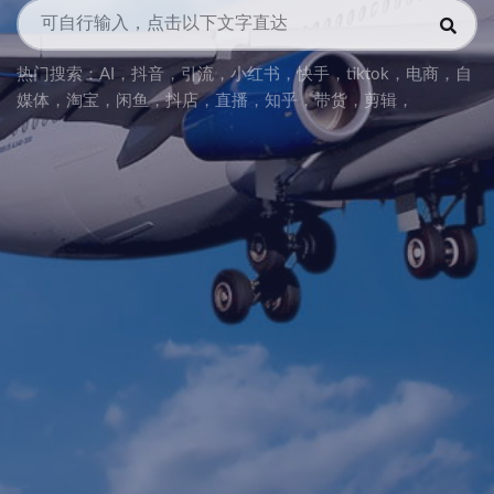
热门搜索：
AI
，
抖音
，
引流
，
小红书
，
快手
，
tiktok
，
电商
，
自
媒体
，
淘宝
，
闲鱼
，
抖店
，
直播
，
知乎
，
带货
，
剪辑
，