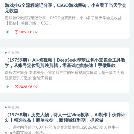
游戏挂G全流程笔记分享，CSGO游戏搬砖，小白看了当天学会
见收益
游戏挂G全流程笔记分享，CSGO游戏搬砖，小白看了当天学会见收益
【揭秘】 项目介绍： CSG...
2026-08-07
中创网
（19759期） AI+短视频｜DeepSeek即梦豆包小云雀全工具教
学，从账号定位到剪映剪辑，零基础也能快速上手做爆款
课程内容简介 本课程是小霍老师主讲的AI短视频实操课，是一套专为短
视频新手打造的“全能工具箱...
2026-08-07
中创网
（19758期）历史人物，诗人一生Vlog教学， AI制作丨伙伴计
划丨精选收益丨商单收徒 ，新领域红利期，抓紧做
一、课程内容简介 80万粉丝历史赛道博主推出2026AI历史人物生平
Vlog全套实操课，解决...