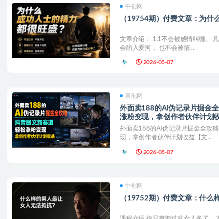
中创网
（19754期）付费文章：为
文章介绍： 1.1不会被感情纠缠。
会陷入爱河， 也不会被情...
2026-08-07
冒泡网
外面卖188的AI伪记录片掘
涨粉变现，拿创作者伙伴计划
外面卖188的AI伪记录片掘金全攻
现，拿创作者伙伴计划收益【文...
2026-08-07
中创网
（19752期）付费文章：什
课程介绍 你只有泡过的女人多了，