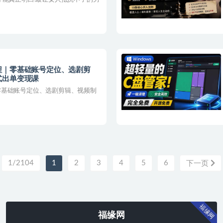
程｜零基础账号定位、选剧剪
出单变现课​
零基础账号定位、选剧剪辑、视频制
1/2104
1
2
3
4
5
6
下一页
福缘网
福缘网