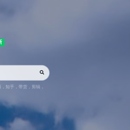
新
播
，
知乎
，
带货
，
剪辑
，