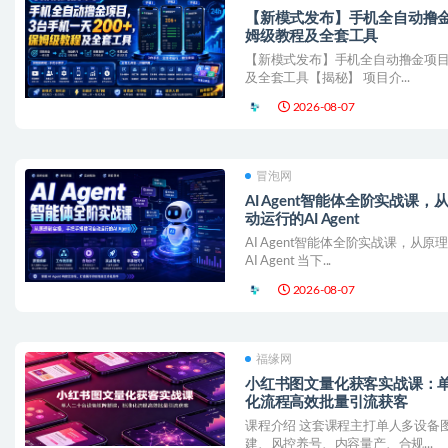
【新模式发布】手机全自动撸金
姆级教程及全套工具
【新模式发布】手机全自动撸金项目
及全套工具【揭秘】 项目介...
2026-08-07
冒泡网
AI Agent智能体全阶实战
动运行的AI Agent
AI Agent智能体全阶实战课，
AI Agent 当下...
2026-08-07
福缘网
小红书图文量化获客实战课：
化流程高效批量引流获客
课程介绍 这套课程主打单人多设备
建、风控养号、内容量产、合规...