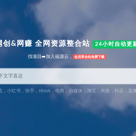
网创&网赚 全网资源整合站
24小时自动更
找项目➡️加入福源云，
会员享全站免费下载
流
，
小红书
，
快手
，
tiktok
，
电商
，
自媒体
，
淘宝
，
闲鱼
，
抖店
，
直