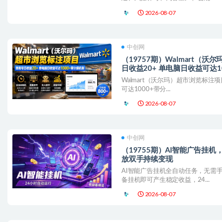
2026-08-07
中创网
（19757期）Walmart（
日收益20+ 单电脑日收益可达1
Walmart（沃尔玛）超市浏览标注
可达1000+带分...
2026-08-07
中创网
（19755期）AI智能广告挂
放双手持续变现
AI智能广告挂机全自动任务，无需
备挂机即可产生稳定收益，24...
2026-08-07