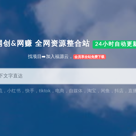
网创&网赚 全网资源整合站
24小时自动更
找项目➡️加入福源云，
会员享全站免费下载
流
，
小红书
，
快手
，
tiktok
，
电商
，
自媒体
，
淘宝
，
闲鱼
，
抖店
，
直