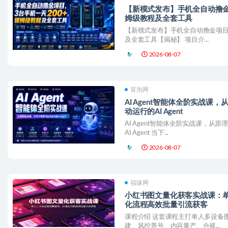
【新模式发布】手机全自动撸金
姆级教程及全套工具
【新模式发布】手机全自动撸金项目
及全套工具【揭秘】 项目介...
2026-08-07
冒泡网
AI Agent智能体全阶实战
动运行的AI Agent
AI Agent智能体全阶实战课，
AI Agent 当下...
2026-08-07
福缘网
小红书图文量化获客实战课：
化流程高效批量引流获客
课程介绍 这套课程主打单人多设备
建、风控养号、内容量产、合规...