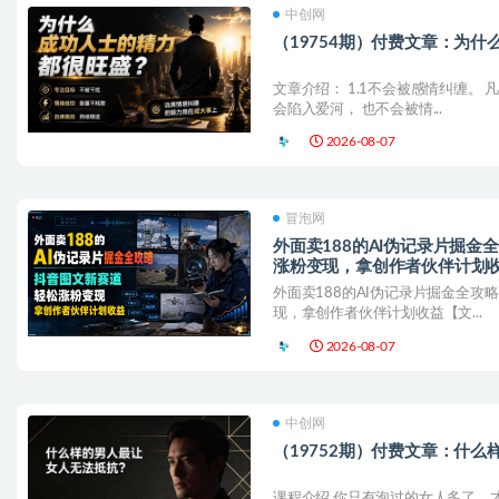
中创网
（19754期）付费文章：为
文章介绍： 1.1不会被感情纠缠。
会陷入爱河， 也不会被情...
2026-08-07
冒泡网
外面卖188的AI伪记录片掘
涨粉变现，拿创作者伙伴计划
外面卖188的AI伪记录片掘金全攻
现，拿创作者伙伴计划收益【文...
2026-08-07
中创网
（19752期）付费文章：什
课程介绍 你只有泡过的女人多了，