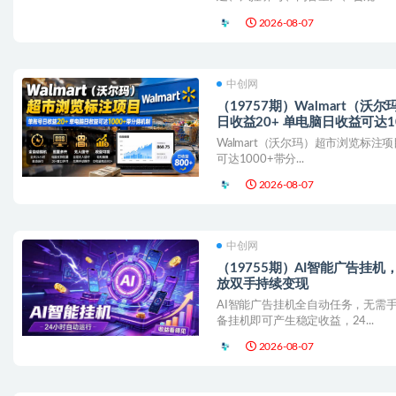
2026-08-07
中创网
（19757期）Walmart（
日收益20+ 单电脑日收益可达1
Walmart（沃尔玛）超市浏览标注
可达1000+带分...
2026-08-07
中创网
（19755期）AI智能广告挂
放双手持续变现
AI智能广告挂机全自动任务，无需
备挂机即可产生稳定收益，24...
2026-08-07