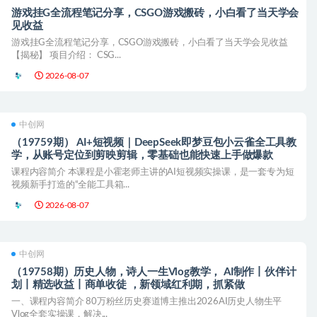
游戏挂G全流程笔记分享，CSGO游戏搬砖，小白看了当天学会
见收益
游戏挂G全流程笔记分享，CSGO游戏搬砖，小白看了当天学会见收益
【揭秘】 项目介绍： CSG...
2026-08-07
中创网
（19759期） AI+短视频｜DeepSeek即梦豆包小云雀全工具教
学，从账号定位到剪映剪辑，零基础也能快速上手做爆款
课程内容简介 本课程是小霍老师主讲的AI短视频实操课，是一套专为短
视频新手打造的“全能工具箱...
2026-08-07
中创网
（19758期）历史人物，诗人一生Vlog教学， AI制作丨伙伴计
划丨精选收益丨商单收徒 ，新领域红利期，抓紧做
一、课程内容简介 80万粉丝历史赛道博主推出2026AI历史人物生平
Vlog全套实操课，解决...