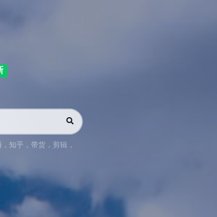
新
播
，
知乎
，
带货
，
剪辑
，