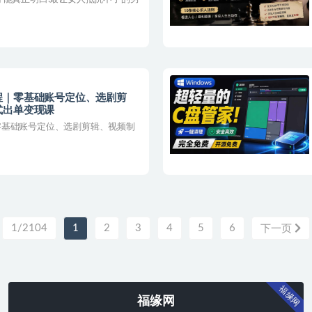
程｜零基础账号定位、选剧剪
出单变现课​
零基础账号定位、选剧剪辑、视频制
1/2104
1
2
3
4
5
6
下一页
福缘网
福缘网