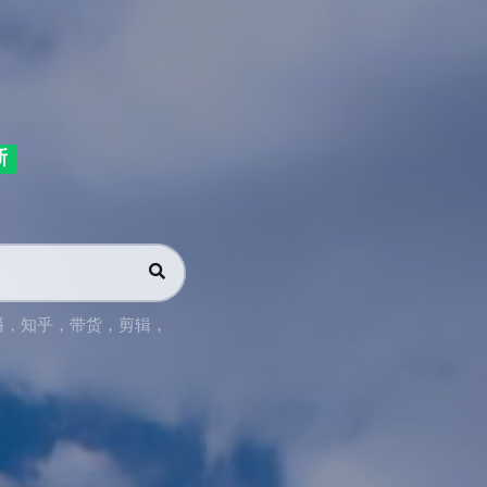
新
播
，
知乎
，
带货
，
剪辑
，