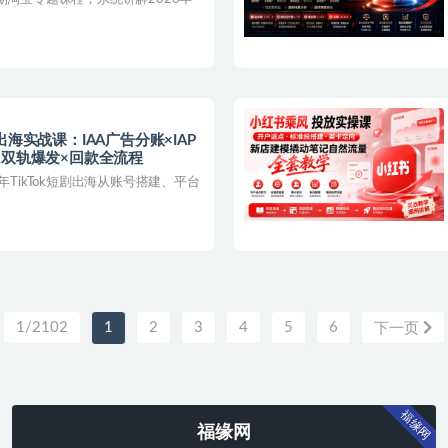
短剧出海实战课：IAA广告分账×IAP
×双轨爆发×回款全流程
年TikTok短剧出海从账号搭建、平台
1/2102
1
2
3
4
5
6
下一页
福缘网
福缘网