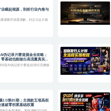
产业崛起根源，剖析行业内卷与
远展望展开深度讲解，纠正大众片面
抖音AI伪记录片赛道掘金全攻略；
，零基础也能做出高流量真实感
抖音AI伪记录片赛道从0到1完整操
到爆2.0第85期；主推款五项高权
快速破零积累基础权重
期淘宝专题课程，系统讲解2026年