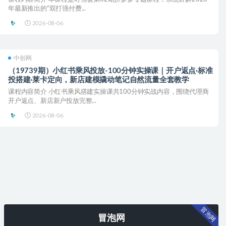
年最新推出的“双打强付费...
2026-08-06
中创网
（19739期）小红书乘风投放-100分钟实操课｜开户返点·标准
投搭建·莱卡定向，新店建模撬动笔记自然流量全套教学
课程内容简介 小红书乘风搭建实操课共100分钟实战内容，围绕代理商
开户返点、新店新户投放完整...
2026-08-06
冒泡网
冒泡网