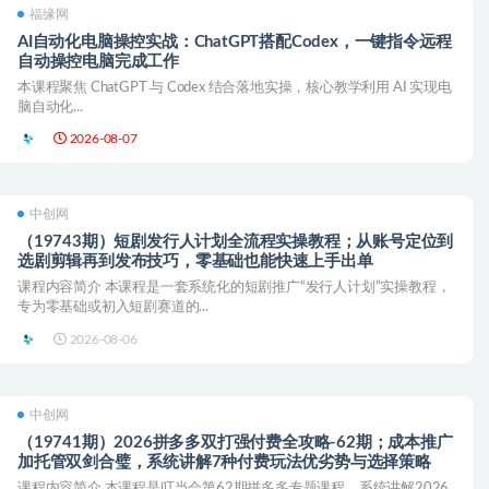
福缘网
AI自动化电脑操控实战：ChatGPT搭配Codex，一键指令远程
自动操控电脑完成工作
本课程聚焦 ChatGPT 与 Codex 结合落地实操，核心教学利用 AI 实现电
脑自动化...
2026-08-07
中创网
（19743期）短剧发行人计划全流程实操教程；从账号定位到
选剧剪辑再到发布技巧，零基础也能快速上手出单
课程内容简介 本课程是一套系统化的短剧推广“发行人计划”实操教程，
专为零基础或初入短剧赛道的...
2026-08-06
中创网
（19741期）2026拼多多双打强付费全攻略-62期；成本推广
加托管双剑合璧，系统讲解7种付费玩法优劣势与选择策略
课程内容简介 本课程是叮当会第62期拼多多专题课程，系统讲解2026