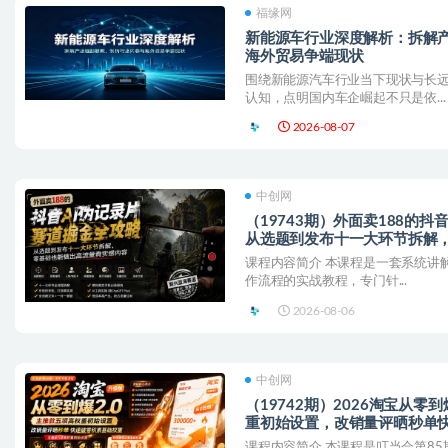
福缘网
新能源车行业深度解析：拆解
海外贸易争端现状
围绕新能源汽车行业当下现状与长
认知，点明国内车企崛起不只是依...
2026-08-07
中创网
（19743期）外面卖188的
从选题到发布十一大环节拆解
内容
课程内容简介 本课程是一套系统讲解
作流程的实战教程，专门针...
2026-08-06
中创网
（19742期）2026淘宝从零
重初始设置，改销量评晒秒单
课程内容简介 本课程是叮当会第85