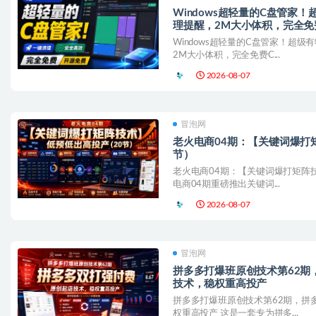
Windows超轻量的C盘管家
理提醒，2M大小体积，完全免
Windows超轻量的C盘管家！超
2M大小体积，完全免费C...
2026-08-07
冒泡网
老火电商04期：【关键词爆打
节）
老火电商04期：【关键词爆打矩阵技
电商04期重磅推出关键词...
2026-08-07
冒泡网
拼多多打爆班原创技术第62期
技术，稳权重高投产
拼多多打爆班原创技术第62期，拼
权重高投产 这是一套专为拼多...