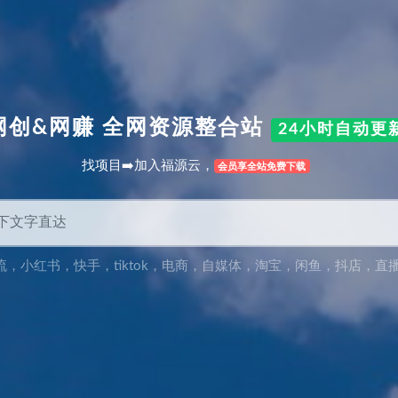
网创&网赚 全网资源整合站
24小时自动更
找项目➡️加入福源云，
会员享全站免费下载
流
，
小红书
，
快手
，
tiktok
，
电商
，
自媒体
，
淘宝
，
闲鱼
，
抖店
，
直