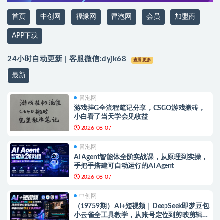
首页
中创网
福缘网
冒泡网
会员
加盟商
APP下载
24小时自动更新 | 客服微信:
dyjk68
查看更多
最新
冒泡网
游戏挂G全流程笔记分享，CSGO游戏搬砖，
小白看了当天学会见收益
2026-08-07
冒泡网
AI Agent智能体全阶实战课，从原理到实操，
手把手搭建可自动运行的AI Agent
2026-08-07
中创网
（19759期） AI+短视频｜DeepSeek即梦豆包
小云雀全工具教学，从账号定位到剪映剪辑，