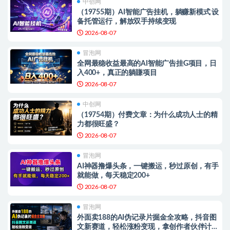
中创网
（19755期）AI智能广告挂机，躺赚新模式 设
备托管运行，解放双手持续变现
2026-08-07
冒泡网
全网最稳收益最高的AI智能广告挂G项目，日
入400+，真正的躺賺项目
2026-08-07
中创网
（19754期）付费文章：为什么成功人士的精
力都很旺盛？
2026-08-07
冒泡网
AI神器撸爆头条，一键搬运，秒过原创，有手
就能做，每天稳定200+
2026-08-07
冒泡网
外面卖188的AI伪记录片掘金全攻略，抖音图
文新赛道，轻松涨粉变现，拿创作者伙伴计划