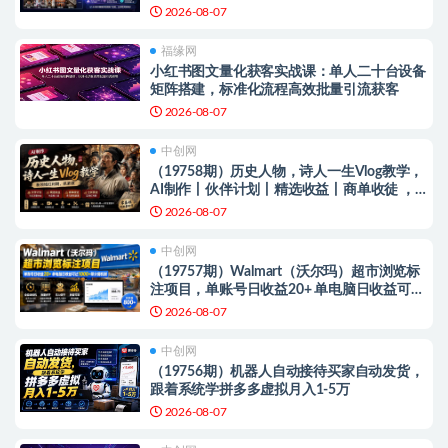
零基础也能快速上手做爆款
2026-08-07
福缘网
小红书图文量化获客实战课：单人二十台设备
矩阵搭建，标准化流程高效批量引流获客
2026-08-07
中创网
（19758期）历史人物，诗人一生Vlog教学，
AI制作丨伙伴计划丨精选收益丨商单收徒 ，
新领域红利期，抓紧做
2026-08-07
中创网
（19757期）Walmart（沃尔玛）超市浏览标
注项目，单账号日收益20+ 单电脑日收益可达
1000+带分佣机制
2026-08-07
中创网
（19756期）机器人自动接待买家自动发货，
跟着系统学拼多多虚拟月入1-5万
2026-08-07