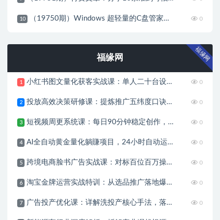
（19750期）Windows 超轻量的C盘管家！超级有特点，支持磁盘分析及清理提醒，2M大小体积，完全免费 C盘管家
0
10
福缘网
福缘网
小红书图文量化获客实战课：单人二十台设备矩阵搭建，标准化流程高效批量引流获客
0
1
投放高效决策研修课：提炼推广五纬度口诀，理清推广全流程判断逻辑
0
2
短视频周更系统课：每日90分钟稳定创作，从零涨粉至18000实现月入八千
0
3
AI全自动黄金量化躺賺项目，24小时自动运行，月入2W！
0
4
跨境电商脸书广告实战课：对标百位百万操盘手，系统化运营告别盲目投放试错
0
5
淘宝金牌运营实战特训：从选品推广落地爆款打造，店铺运营全链路拆解
0
6
广告投产优化课：详解洗投产核心手法，落地多场景投放提效增收方案
0
7