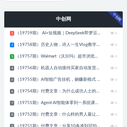
中创网
中创网
（19759期） AI+短视频｜DeepSeek即梦豆包小云雀全工具教学，从账号定位到剪映剪辑，零基础也能快速上手做爆款
0
1
（19758期）历史人物，诗人一生Vlog教学， AI制作丨伙伴计划丨精选收益丨商单收徒 ，新领域红利期，抓紧做
0
2
（19757期）Walmart（沃尔玛）超市浏览标注项目，单账号日收益20+ 单电脑日收益可达1000+带分佣机制
0
3
（19756期）机器人自动接待买家自动发货，跟着系统学拼多多虚拟月入1-5万
0
4
（19755期）AI智能广告挂机，躺赚新模式 设备托管运行，解放双手持续变现
0
5
（19754期）付费文章：为什么成功人士的精力都很旺盛？
0
6
（19751期）Agent AI智能体零到一系统课；零基础也能学会自动化实战，从核心概念到Coze工作流搭建完整覆盖
0
7
（19752期）付费文章：什么样的男人最让女人无法抵抗？
0
8
（19751期）付费文章：分享10条准到可怕的识人术术，希望能帮到大家。
0
9