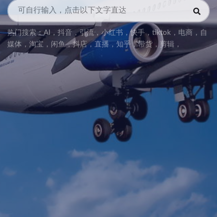
热门搜索：
AI
，
抖音
，
引流
，
小红书
，
快手
，
tiktok
，
电商
，
自
媒体
，
淘宝
，
闲鱼
，
抖店
，
直播
，
知乎
，
带货
，
剪辑
，