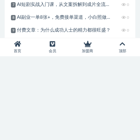
AI短剧实战入门课，从文案拆解到成片全流程教学，抓住短剧流量变现风口
0
7
AI副业一单8张+，免费接单渠道，小白照做月入2W
0
8
付费文章：为什么成功人士的精力都很旺盛？
0
9
付费文章：10条准到可怕的识人术
0
10
首页
会员
加盟商
顶部
加入本站会员，开启尊贵特权之体验
本站资源支持会员下载专享，普通注册会员只能原价购买资源或者
限制免费下载次数，付费会员所有资源可无限下载。并可享受资源
折扣或者免费下载。