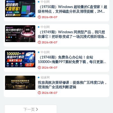
中创网
（19750期）Windows 超轻量的C盘管家！超
级有特点，支持磁盘分析及清理提醒，2M大
小体积，完全免费 C盘管家
2026-08-07
中创网
（19749期）Windows 同类型产品，我只想
吹爆它！把听歌变成了一场沉浸式视听现场，
支持多平台歌单播放 Mineradio
2026-08-07
中创网
（19748期）免费良心办公站！全站
100000+海量PPT素材免费下载，每日更新，
分类清晰，免注册登录下载 爱PPT网
2026-08-07
福缘网
投放高效决策研修课：提炼推广五纬度口诀，
理清推广全流程判断逻辑
2026-08-07
下一页