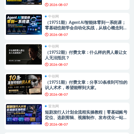
收益【文档】
2026-08-07
中创网
（19751期）Agent AI智能体零到一系统课；
零基础也能学会自动化实战，从核心概念到
Coze工作流搭建完整覆盖
2026-08-07
中创网
（19752期）付费文章：什么样的男人最让女
人无法抵抗？
2026-08-07
中创网
（19751期）付费文章：分享10条准到可怕的
识人术术，希望能帮到大家。
2026-08-07
冒泡网
短剧发行人计划全流程实操教程｜零基础账号
定位、选剧剪辑、视频制作、发布优化一站式
出单变现课​
2026-08-07