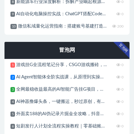
新能源车行业深度解析：拆解产业崛起根源，剖析行业内卷与海外贸易争端现状
0
8
AI自动化电脑操控实战：ChatGPT搭配Codex，一键指令远程自动操控电脑完成工作
0
9
微信私域量化运营指南：搭建账号基建打造热号，脱敏风控规避运营各类高危风险
200
10
冒泡网
冒泡网
游戏挂G全流程笔记分享，CSGO游戏搬砖，小白看了当天学会见收益
0
1
AI Agent智能体全阶实战课，从原理到实操，手把手搭建可自动运行的AI Agent
0
2
全网最稳收益最高的AI智能广告挂G项目，日入400+，真正的躺賺项目
0
3
AI神器撸爆头条，一键搬运，秒过原创，有手就能做，每天稳定200+
0
4
外面卖188的AI伪记录片掘金全攻略，抖音图文新赛道，轻松涨粉变现，拿创作者伙伴计划收益【文档】
0
5
短剧发行人计划全流程实操教程｜零基础账号定位、选剧剪辑、视频制作、发布优化一站式出单变现课​
0
6