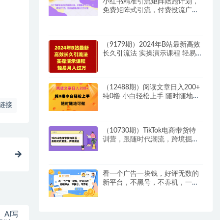
小红书精准引流矩阵陪跑计划，
免费矩阵式引流，付费投流广
告，教你从0到1玩转小红书引流
（9179期）2024年B站最新高效
长久引流法 实操演示课程 轻易
月入过万
（12488期）阅读文章日入200+
纯0撸 小白轻松上手 随时随地可
链接
做
（10730期）TikTok电商带货特
训营，跟随时代潮流，跨境掘金
（8节课）
看一个广告一块钱，好评无数的
新平台，不黑号，不养机，一部
手机一天撸几十，可矩阵
AI写