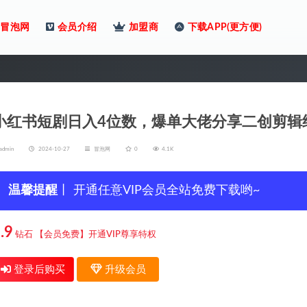
冒泡网
会员介绍
加盟商
下载APP(更方便)
小红书短剧日入4位数，爆单大佬分享二创剪辑
admin
2024-10-27
冒泡网
0
4.1K
温馨提醒
丨 开通任意VIP会员全站免费下载哟~
.9
钻石
【会员免费】开通VIP尊享特权
登录后购买
升级会员