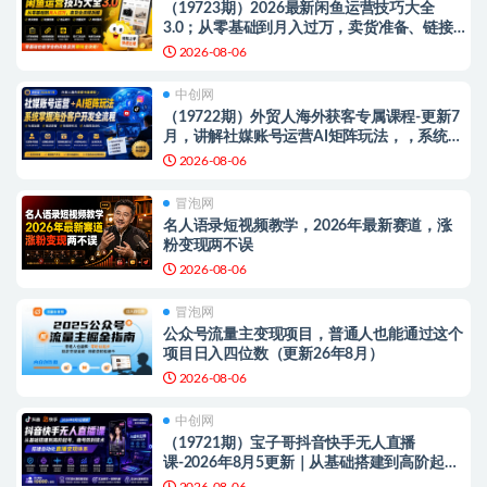
（19723期）2026最新闲鱼运营技巧大全
3.0；从零基础到月入过万，卖货准备、链接
搭建到选品定价全拆解
2026-08-06
中创网
（19722期）外贸人海外获客专属课程-更新7
月，讲解社媒账号运营AI矩阵玩法，，系统掌
握海外客户开发全流程实战方法
2026-08-06
冒泡网
名人语录短视频教学，2026年最新赛道，涨
粉变现两不误
2026-08-06
冒泡网
公众号流量主变现项目，普通人也能通过这个
项目日入四位数（更新26年8月）
2026-08-06
中创网
（19721期）宝子哥抖音快手无人直播
课-2026年8月5更新｜从基础搭建到高阶起
号，稳号防封技术，搭建自动化直播变现体系
2026-08-06