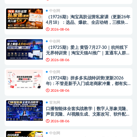
中创网
（19726期）淘宝高阶运营私家课（更新26年
4月18）：选品、爆款、全店动销，三模块构
建盈利闭环，月入破5万
2026-08-06
中创网
（19725期）爱上 黄昏 7月27-30｜杭州线下
无界特训营｜淘宝天猫AI推广｜直通车人群｜
全套PPT SOP思维导图资料包
2026-08-06
中创网
（19724期）拼多多实战特训营(更新2026
年)：不管是新手入门或老商家冲量，都有实
操方法，跟着学，少走弯路
2026-08-06
冒泡网
口播智能体全套实战教学｜数字人形象克隆、
声音克隆、AI视频生成、文案改写、软件配置
零基础落地课
2026-08-06
中创网