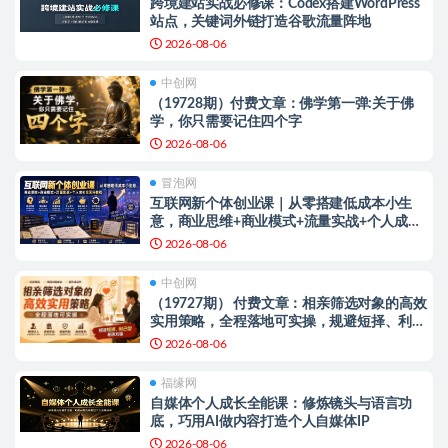
跨境建站实战必修课：Codex搭建WordPress
站点，关键词外链打造谷歌流量阵地
2026-08-06
中创网
（19728期）付费文章：佛学第一弹:关于佛
学，你只需要记住四个字
2026-08-06
冒泡网
互联网新个体创业课｜从零搭建低成本小生
意，商业思维+商业模式+流量实战+个人成长
全闭环教程
2026-08-06
中创网
（19727期） 付费文章：相亲筛选对象的高效
实用策略，全程落地可实操，规避短择、利己
型相亲对象
2026-08-06
福缘网
自媒体个人成长全能课：修炼镜头与语言功
底，巧用AI做内容打造个人自媒体IP
2026-08-06