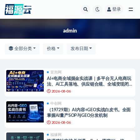
登录
全部
admin
全部分类
价格
发布日期
冒泡网
AI+电商全域掘金实战课｜多平台无人电商玩
法、AI工具落地、供应链合规、全域变现闭环
全套教程
2026-08-06
中创网
（19729期）AI内容+GEO实战白皮书。全面
掌握AI量产SOP与GEO分发机制
2026-08-06
福缘网