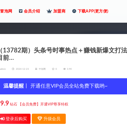
冒泡网
会员介绍
加盟商
下载APP(更方便)
（13782期）头条号时事热点＋赚钱新爆文打法
目前…
admin
2024-12-23
中创网
0
3.9K
温馨提醒
丨 开通任意VIP会员全站免费下载哟~
9.9
钻石
【会员免费】开通VIP尊享特权
登录后购买
升级会员