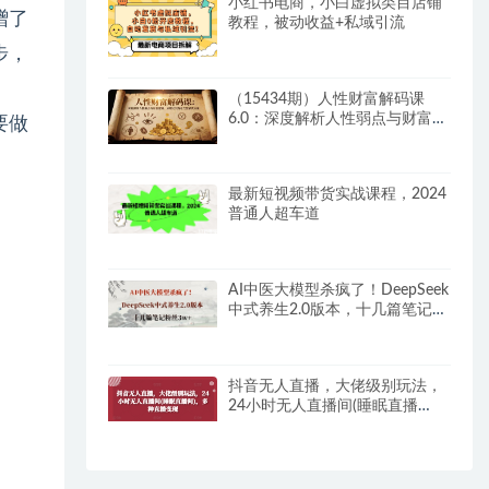
小红书电商，小白虚拟类目店铺
赠了
教程，被动收益+私域引流
步，
（15434期）人性财富解码课
6.0：深度解析人性弱点与财富逻
要做
辑，理论到落地完整解决方案
最新短视频带货实战课程，2024
普通人超车道
AI中医大模型杀疯了！DeepSeek
中式养生2.0版本，十几篇笔记粉
丝3w+
抖音无人直播，大佬级别玩法，
24小时无人直播间(睡眠直播
间)，多种直播变现