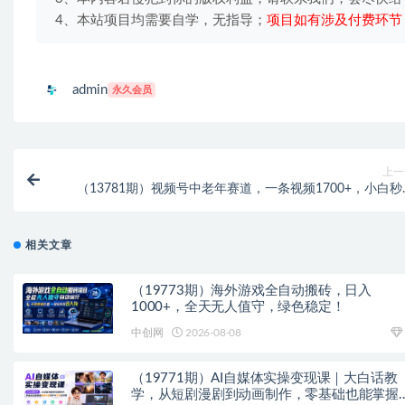
4、本站项目均需要自学，无指导；
项目如有涉及付费环节
admin
永久会员
上一
（13781期）视频号中老年赛道，一条视频1700+，小白秒
手，长期可
相关文章
（19773期）海外游戏全自动搬砖，日入
1000+，全天无人值守，绿色稳定！
中创网
2026-08-08
（19771期）AI自媒体实操变现课｜大白话教
学，从短剧漫剧到动画制作，零基础也能掌握