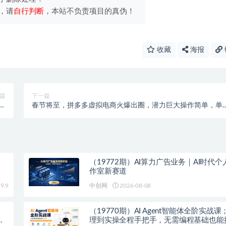
，请
自行判断
，本站不负责项目的真伪！
收藏
海报
篇
下一篇
上
春节将至，拼多多虚拟电商火爆出圈，潜力巨大操作简单，单
做
单日轻松收入多张
（19772期）AI算力广告业务｜AI时代
作室新赛道
9.9
中创网
2026-08-08
（19770期）AI Agent智能体全阶实战
爆
理到实操全程手把手，无需编程基础也能