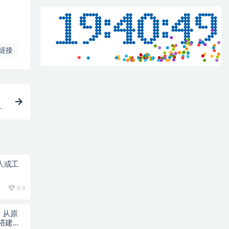
链接
人
个人或工
9.9
课；从原
搭建自