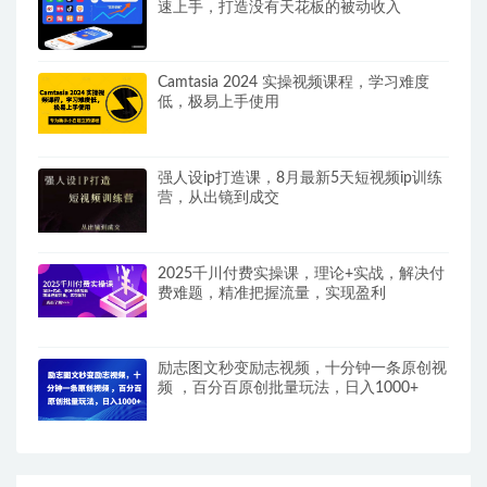
速上手，打造没有天花板的被动收入
Camtasia 2024 实操视频课程，学习难度
低，极易上手使用
强人设ip打造课，8月​最新5天短视频ip训练
营，从出镜到成交
2025千川付费实操课，理论+实战，解决付
费难题，精准把握流量，实现盈利
励志图文秒变励志视频，十分钟一条原创视
频 ，百分百原创批量玩法，日入1000+