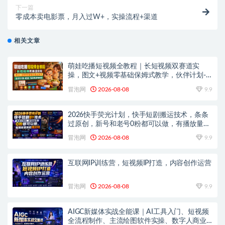
下一篇
零成本卖电影票，月入过W+，实操流程+渠道
相关文章
萌娃吃播短视频全教程｜长短视频双赛道实
操，图文+视频零基础保姆式教学，伙伴计划-
收徒-商单等多种变现方式
冒泡网
2026-08-08
9.9
2026快手荧光计划，快手短剧搬运技术，条条
过原创，新号和老号0粉都可以做，有播放量就
能賺到钱
冒泡网
2026-08-08
9.9
互联网IP训练营，短视频IP打造，内容创作运营
冒泡网
2026-08-08
9.9
AIGC新媒体实战全能课｜AI工具入门、短视频
全流程制作、主流绘图软件实操、数字人商业