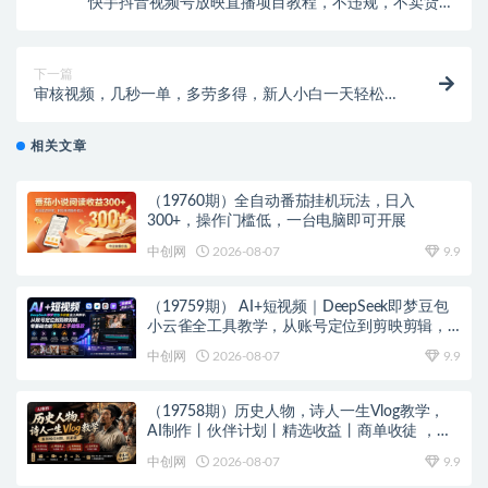
快手抖音视频号放映直播项目教程，不违规，不卖货，
不靠粉丝，不靠礼物打赏，每天200-600
下一篇
审核视频，几秒一单，多劳多得，新人小白一天轻松
300+
相关文章
（19760期）全自动番茄挂机玩法，日入
300+，操作门槛低，一台电脑即可开展
中创网
2026-08-07
9.9
（19759期） AI+短视频｜DeepSeek即梦豆包
小云雀全工具教学，从账号定位到剪映剪辑，
零基础也能快速上手做爆款
中创网
2026-08-07
9.9
（19758期）历史人物，诗人一生Vlog教学，
AI制作丨伙伴计划丨精选收益丨商单收徒 ，新
领域红利期，抓紧做
中创网
2026-08-07
9.9