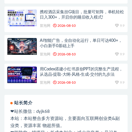
携程酒店采集挂G项目，批量可矩阵，单机轻松
日入300+，开启你的睡后收入模式!
冒泡网
2026-08-10
9.9
AI智能广告，全自动化运行，单日可达400+，
小白新手0基础上手
冒泡网
2026-08-10
9.9
用Codex搭建小红书原创PPT的完整生产流程，
从选品·提取·大纲·风格·生成·交付的九步法
冒泡网
2026-08-10
9.9
站长简介
❤站长微信：dyjk68
本站：本站整合多方资源站，主要面向互联网创业类&副
业类，资源丰富 物超所值。