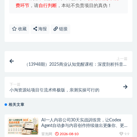
费环节
，请
自行判断
，本站不负责项目的真伪！
收藏
海报
链接
上一篇
（13948期）2025商业认知觉醒课程：深度剖析抖音变
现模式，打造赚钱账号新路径
下一篇
小淘资源站项目引流术终极版，亲测实操可行的
相关文章
AI一人内容公司30天实战训练营，让Codex
Agent自动参与内容创作持续做出更像你、更有
竞争力的内容
冒泡网
2026-08-10
9.9