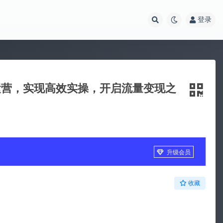
登录
运营，实现高效实操，开启流量变现之
升级会员
收藏