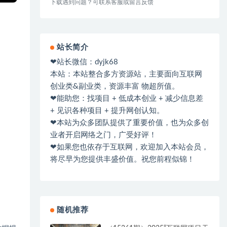
下载遇到问题？可联系客服或留言反馈
站长简介
❤站长微信：dyjk68
本站：本站整合多方资源站，主要面向互联网
创业类&副业类，资源丰富 物超所值。
❤能助您：找项目 + 低成本创业 + 减少信息差
+ 见识各种项目 + 提升网创认知。
❤本站为众多团队提供了重要价值，也为众多创
业者开启网络之门，广受好评！
❤如果您也依存于互联网，欢迎加入本站会员，
将尽早为您提供丰盛价值。祝您前程似锦！
随机推荐