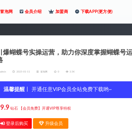
冒泡网
会员介绍
加盟商
下载APP(更方便)
引爆蝴蝶号实操运营，助力你深度掌握蝴蝶号
路
admin
2025-01-11
冒泡网
0
3.5K
温馨提醒
丨 开通任意VIP会员全站免费下载哟~
9.9
钻石
【会员免费】开通VIP尊享特权
登录后购买
升级会员