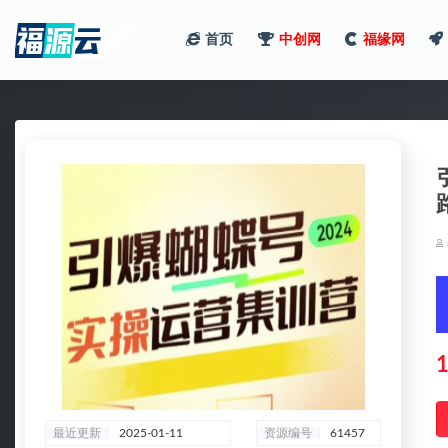
首页
中创网
福缘网
全部
1
最近更新
2025-01-11
资源编号
61457