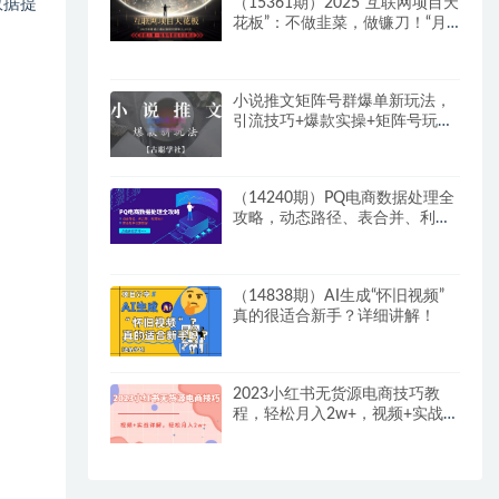
（15361期）2025“互联网项目天
数据提
花板”：不做韭菜，做镰刀！“月
入 10W+ 普通人弯道…
小说推文矩阵号群爆单新玩法，
引流技巧+爆款实操+矩阵号玩
法，百倍效益、百万播放秘笈
（14240期）PQ电商数据处理全
攻略，动态路径、表合并、利润
统计，实操教学快速掌握
（14838期）AI生成“怀旧视频”
真的很适合新手？详细讲解！
2023小红书无货源电商技巧教
程，轻松月入2w+，视频+实战详
解【揭秘】