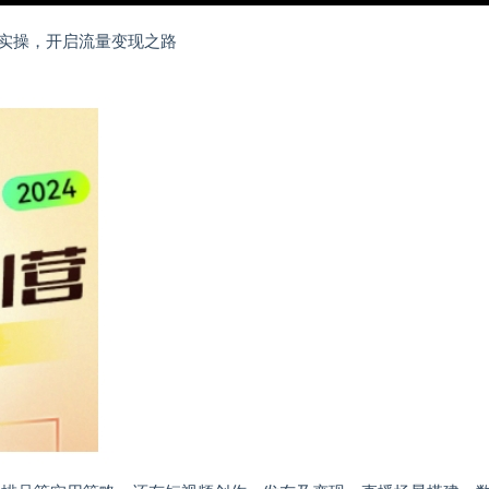
实操，开启流量变现之路