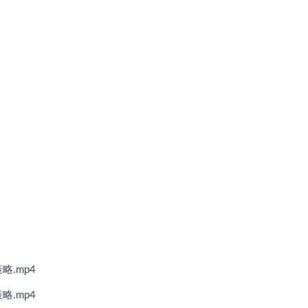
略.mp4
略.mp4