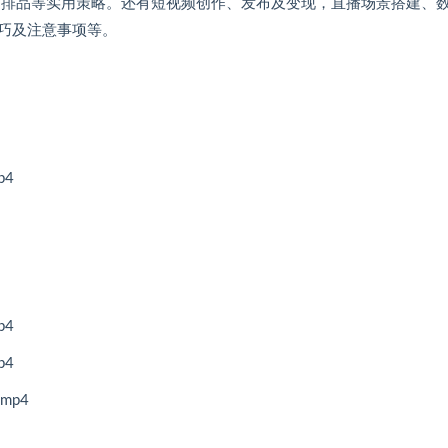
、排品等实用策略。还有短视频创作、发布及变现，直播场景搭建、
巧及注意事项等。
p4
p4
p4
mp4