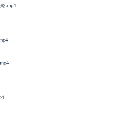
略.mp4
p4
mp4
p4