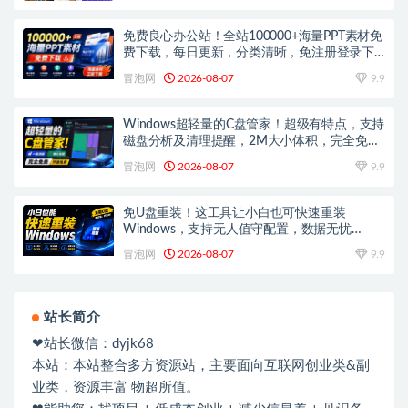
免费良心办公站！全站100000+海量PPT素材免
费下载，每日更新，分类清晰，免注册登录下
载爱PPT网
冒泡网
2026-08-07
9.9
Windows超轻量的C盘管家！超级有特点，支持
磁盘分析及清理提醒，2M大小体积，完全免费
C盘管家
冒泡网
2026-08-07
9.9
免U盘重装！这工具让小白也可快速重装
Windows，支持无人值守配置，数据无忧
CmzPrep_Rev2
冒泡网
2026-08-07
9.9
站长简介
❤站长微信：dyjk68
本站：本站整合多方资源站，主要面向互联网创业类&副
业类，资源丰富 物超所值。