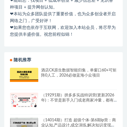
❤能助您：找项目 + 低成本创业 + 减少信息差 + 见识各
种项目 + 提升网创认知。
❤本站为众多团队提供了重要价值，也为众多创业者开启
网络之门，广受好评！
❤如果您也依存于互联网，欢迎加入本站会员，将尽早为
您提供丰盛价值。祝您前程似锦！
随机推荐
酒店CK原生数据智能归集，单窗口60+可矩
阵0人工，2026必做蓝海小众项目
（19291期）拼多多实战特训营(更新2026
年)：不管是新手入门或老商家冲量，都有
实操方法，跟着学，少走弯路
（14014期）打造 超级个体-第6期ip营：商
业认知,产品设计,成交演练,解决知识变现难