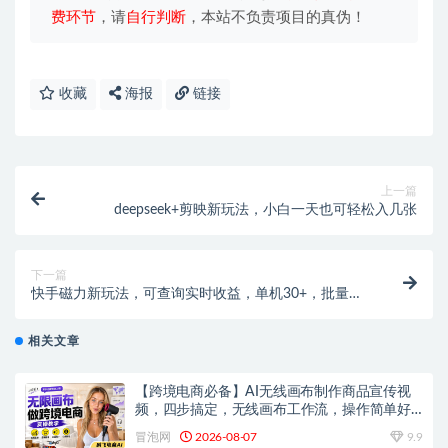
费环节
，请
自行判断
，本站不负责项目的真伪！
收藏
海报
链接
上一篇
deepseek+剪映新玩法，小白一天也可轻松入几张
下一篇
快手磁力新玩法，可查询实时收益，单机30+，批量可
日入3到5张
相关文章
【跨境电商必备】AI无线画布制作商品宣传视
频，四步搞定，无线画布工作流，操作简单好
上手
冒泡网
2026-08-07
9.9