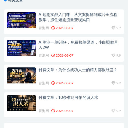
相关文章
AI短剧实战入门课，从文案拆解到成片全流程
教学，抓住短剧流量变现风口
冒泡网
2026-08-07
9.9
AI副业一单8张+，免费接单渠道，小白照做月
入2W
冒泡网
2026-08-07
9.9
付费文章：为什么成功人士的精力都很旺盛？
冒泡网
2026-08-07
9.9
付费文章：10条准到可怕的识人术
冒泡网
2026-08-07
9.9