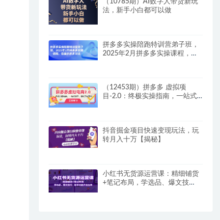
（10785期）AI数字人带货新玩
法，新手小白都可以做
拼多多实操陪跑特训营弟子班，
2025年2月拼多多实操课程，海
量拼多多玩法
（12453期）拼多多 虚拟项
目-2.0：终极实操指南，一站式
教学，轻松开店盈利
抖音掘金项目快速变现玩法，玩
转月入十万【揭秘】
小红书无货源运营课：精细铺货
+笔记布局，学选品、爆文技
巧，新手也能开店出单