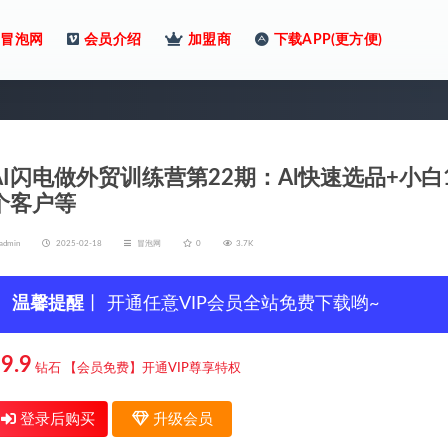
冒泡网
会员介绍
加盟商
下载APP(更方便)
AI闪电做外贸训练营第22期：Al快速选品+小白
个客户等
admin
2025-02-18
冒泡网
0
3.7K
温馨提醒
丨 开通任意VIP会员全站免费下载哟~
9.9
钻石
【会员免费】开通VIP尊享特权
登录后购买
升级会员