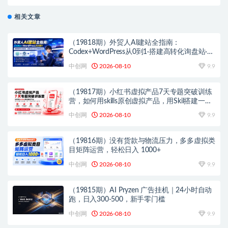
每天一小时，轻松200＋
相关文章
（19818期）外贸人AI建站全指南：
Codex+WordPress从0到1·搭建高转化询盘站·解
锁SEO/GEO流量新玩法-更新
中创网
2026-08-10
9.9
（19817期）小红书虚拟产品7天专题突破训练
营，如何用skills原创虚拟产品，用Skil搭建一套
从选题、内容、产品到交付的个人生产线
中创网
2026-08-10
9.9
（19816期）没有货款与物流压力，多多虚拟类
目矩阵运营，轻松日入 1000+
中创网
2026-08-10
9.9
（19815期）AI Pryzen 广告挂机｜24小时自动
跑，日入300-500，新手零门槛
中创网
2026-08-10
9.9