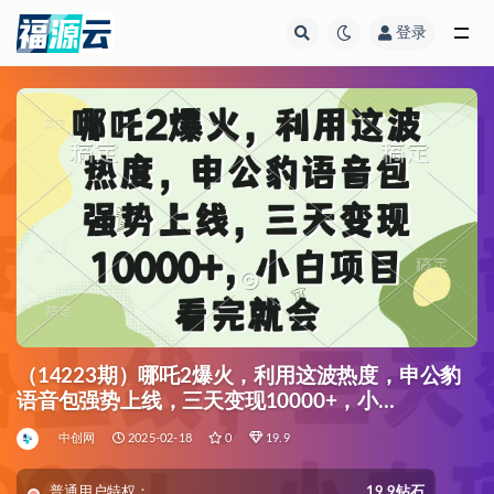
登录
全部
（14223期）哪吒2爆火，利用这波热度，申公豹
语音包强势上线，三天变现10000+，小…
中创网
2025-02-18
0
19.9
普通用户特权：
19.9钻石