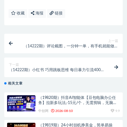
收藏
海报
链接
上一篇
（14222期）评论截图，一分钟一单，有手机就能做，
任务无上限，轻松一天大几百
下一篇
（14222期）小红书 巧用跳板思维 每日暴力引流400＋
精准创业粉 小白福音 效果拉满…
相关文章
（19820期）抖音AI智能体【豆包电脑办公任
务】拉新多玩法,-15元/个，无需剪辑，无脑收
益
中创网
2026-08-10
9.9
（19819期）24小时挂机挣美金，简单易操