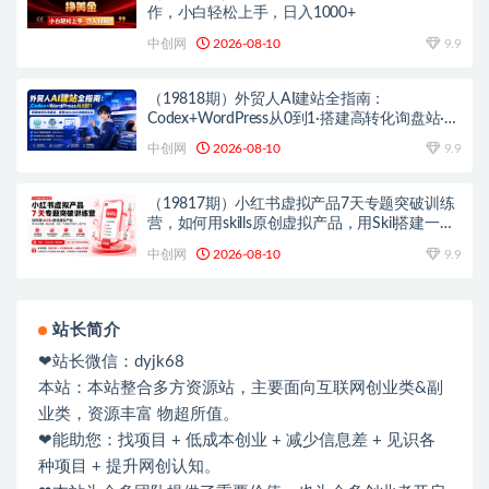
作，小白轻松上手，日入1000+
中创网
2026-08-10
9.9
（19818期）外贸人AI建站全指南：
Codex+WordPress从0到1·搭建高转化询盘站·解
锁SEO/GEO流量新玩法-更新
中创网
2026-08-10
9.9
（19817期）小红书虚拟产品7天专题突破训练
营，如何用skills原创虚拟产品，用Skil搭建一套
从选题、内容、产品到交付的个人生产线
中创网
2026-08-10
9.9
站长简介
❤站长微信：dyjk68
本站：本站整合多方资源站，主要面向互联网创业类&副
业类，资源丰富 物超所值。
❤能助您：找项目 + 低成本创业 + 减少信息差 + 见识各
种项目 + 提升网创认知。