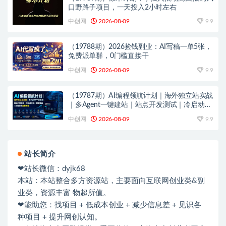
口野路子项目，一天投入2小时左右
中创网
2026-08-09
9.9
（19788期）2026捡钱副业：AI写稿一单5张，
免费派单群，0门槛直接干
中创网
2026-08-09
9.9
（19787期）AI编程领航计划｜海外独立站实战
｜多Agent一键建站｜站点开发测试｜冷启动引
流｜数据复盘｜出海变现完整教程
中创网
2026-08-09
9.9
站长简介
❤站长微信：dyjk68
本站：本站整合多方资源站，主要面向互联网创业类&副
业类，资源丰富 物超所值。
❤能助您：找项目 + 低成本创业 + 减少信息差 + 见识各
种项目 + 提升网创认知。