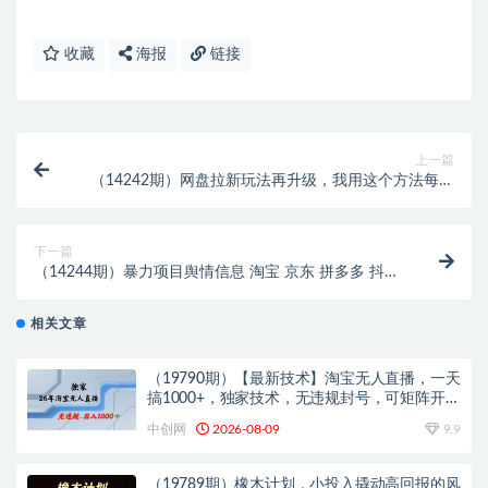
收藏
海报
链接
上一篇
（14242期）网盘拉新玩法再升级，我用这个方法每月
稳定5W+适合碎片时间做
下一篇
（14244期）暴力项目舆情信息 淘宝 京东 拼多多 抖音
全自动运行 单机日入200+ 实现…
相关文章
（19790期）【最新技术】淘宝无人直播，一天
搞1000+，独家技术，无违规封号，可矩阵开
播，长期稳定
中创网
2026-08-09
9.9
（19789期）橡木计划，小投入撬动高回报的风