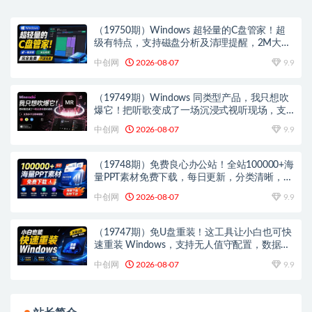
（19750期）Windows 超轻量的C盘管家！超
级有特点，支持磁盘分析及清理提醒，2M大小
体积，完全免费 C盘管家
中创网
2026-08-07
9.9
（19749期）Windows 同类型产品，我只想吹
爆它！把听歌变成了一场沉浸式视听现场，支
持多平台歌单播放 Mineradio
中创网
2026-08-07
9.9
（19748期）免费良心办公站！全站100000+海
量PPT素材免费下载，每日更新，分类清晰，免
注册登录下载 爱PPT网
中创网
2026-08-07
9.9
（19747期）免U盘重装！这工具让小白也可快
速重装 Windows，支持无人值守配置，数据无
忧 CmzPrep_Rev2
中创网
2026-08-07
9.9