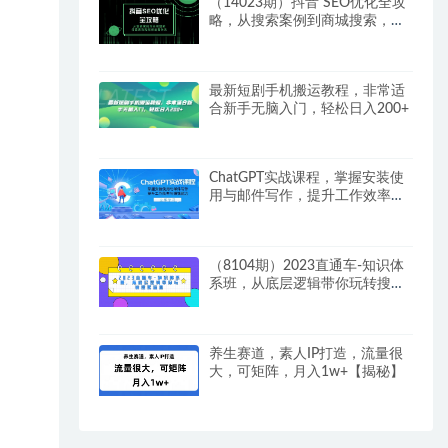
（14023期）抖音 SEO优化全攻
略，从搜索案例到商城搜索，打
造高效短视频运营体系
最新短剧手机搬运教程，非常适
合新手无脑入门，轻松日入200+
ChatGPT实战课程，掌握安装使
用与邮件写作，提升工作效率与
赚钱能力
（8104期）2023直通车-知识体
系班，从底层逻辑带你玩转搜索
流量（18节课）
养生赛道，素人IP打造，流量很
大，可矩阵，月入1w+【揭秘】