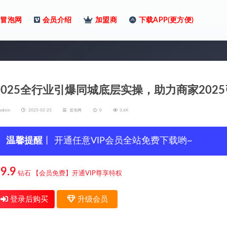
冒泡网
会员介绍
加盟商
下载APP(更方便)
2025全行业引爆同城底层实操，助力商家202
admin
2025-02-23
冒泡网
0
3.6K
温馨提醒
丨 开通任意VIP会员全站免费下载哟~
9.9
钻石
【会员免费】开通VIP尊享特权
登录后购买
升级会员