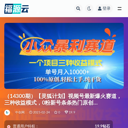
登录
全部
（14300期）【灵狐计划】视频号最新爆火赛道，
三种收益模式，0粉新号条条热门原创…
中创网
2025-02-24
0
19.9
普通用户特权：
19.9钻石