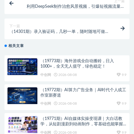
上一篇
利用DeepSeek制作治愈风景视频，引爆短视频流量，
单日变现多张
下一篇
（14301期）录入验证码，几秒一单，随时随地可做，
只需一部手机就可开始，每天400+
相关文章
（19773期）海外游戏全自动搬砖，日入
1000+，全天无人值守，绿色稳定！
中创网
2026-08-08
9.9
（19772期）AI算力广告业务｜AI时代个人或工
作室新赛道
中创网
2026-08-08
9.9
（19771期）AI自媒体实操变现课｜大白话教
学，从短剧漫剧到动画制作，零基础也能掌握
爆款内容创作与变现全流程
中创网
2026-08-08
9.9