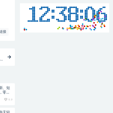
链接
小
新、短
，零基
9.9
每天轻