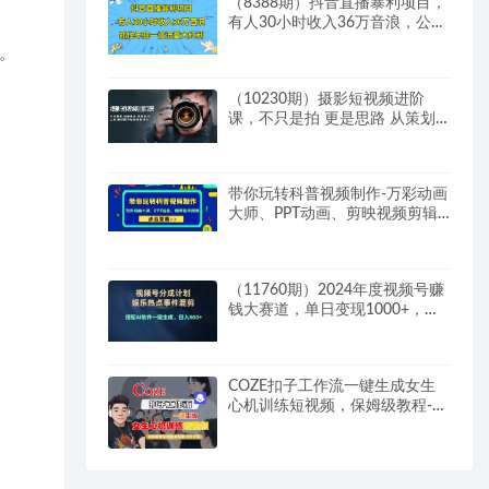
（8388期）抖音直播暴利项目，
有人30小时收入36万音浪，公司
宣传片年会视频制作，…
。
（10230期）摄影短视频进阶
课，不只是拍 更是思路 从策划
到后期 教你成为短视频制作人
带你玩转科普视频制作-万彩动画
大师、PPT动画、剪映视频剪辑
（44节课）
（11760期）2024年度视频号赚
钱大赛道，单日变现1000+，多
劳多得，复制粘贴100%过…
COZE扣子工作流一键生成女生
心机训练短视频，保姆级教程-智
能体搭建-项目实操