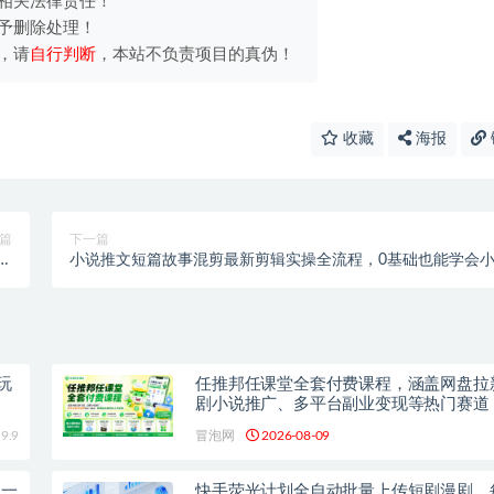
相关法律责任！
予删除处理！
，请
自行判断
，本站不负责项目的真伪！
收藏
海报
篇
下一篇
宝
小说推文短篇故事混剪最新剪辑实操全流程，0基础也能学会
手
说推文教程，肯干多发日入多张
玩
任推邦任课堂全套付费课程，涵盖网盘拉
剧小说推广、多平台副业变现等热门赛道
础也能轻松上手实操
9.9
冒泡网
2026-08-09
的一
快手荧光计划全自动批量上传短剧漫剧，