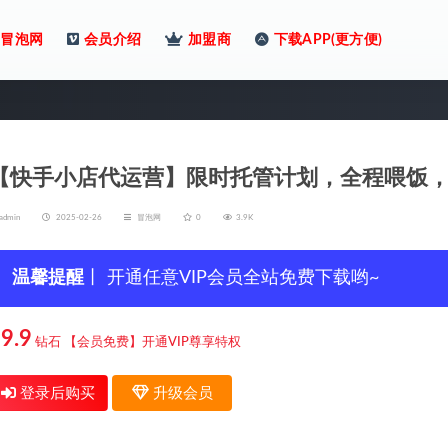
冒泡网
会员介绍
加盟商
下载APP(更方便)
【快手小店代运营】限时托管计划，全程喂饭，
admin
2025-02-26
冒泡网
0
3.9K
温馨提醒
丨 开通任意VIP会员全站免费下载哟~
9.9
钻石
【会员免费】开通VIP尊享特权
登录后购买
升级会员