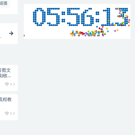
链接
爆
音图文
划收益
9.9
流程教
9.9