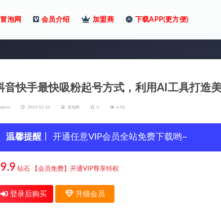
冒泡网
会员介绍
加盟商
下载APP(更方便)
抖音快手最快吸粉起号方式，利用AI工具打造
admin
2025-02-26
冒泡网
0
6.9K
温馨提醒
丨 开通任意VIP会员全站免费下载哟~
9.9
钻石
【会员免费】开通VIP尊享特权
登录后购买
升级会员