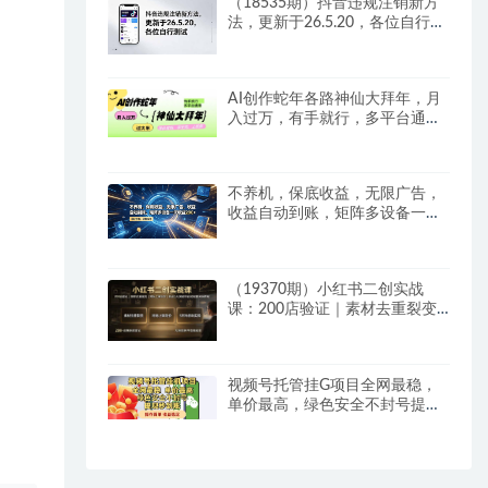
（18535期）抖音违规注销新方
法，更新于26.5.20，各位自行测
试
AI创作蛇年各路神仙大拜年，月
入过万，有手就行，多平台通
用！
不养机，保底收益，无限广告，
收益自动到账，矩阵多设备一天
收益200+
（19370期）小红书二创实战
课：200店验证｜素材去重裂变
｜对标上架定价｜新店5天突破
冷启动完整实操教程
视频号托管挂G项目全网最稳，
单价最高，绿色安全不封号提现
秒到账，操作简单，收益稳定