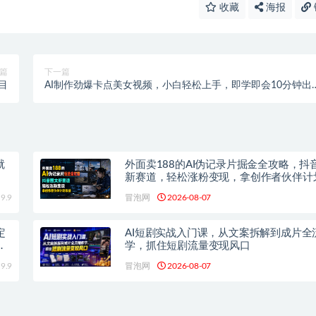
收藏
海报
篇
下一篇
目
AI制作劲爆卡点美女视频，小白轻松上手，即学即会10分钟出
款视频
就
外面卖188的AI伪记录片掘金全攻略，抖
新赛道，轻松涨粉变现，拿创作者伙伴计
【文档】
9.9
冒泡网
2026-08-07
定
AI短剧实战入门课，从文案拆解到成片全
单
学，抓住短剧流量变现风口
9.9
冒泡网
2026-08-07