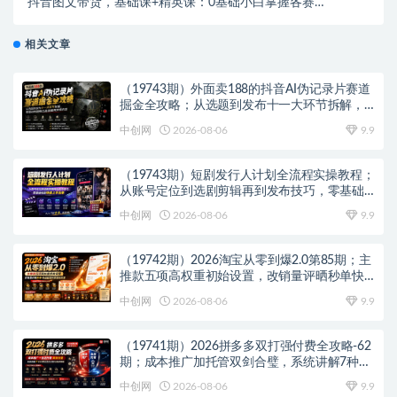
抖音图文带货，基础课+精英课：0基础小白掌握各赛道
带货技巧【4月新课】
相关文章
（19743期）外面卖188的抖音AI伪记录片赛道
掘金全攻略；从选题到发布十一大环节拆解，
零基础也能做出高流量真实感内容
中创网
2026-08-06
9.9
（19743期）短剧发行人计划全流程实操教程；
从账号定位到选剧剪辑再到发布技巧，零基础
也能快速上手出单
中创网
2026-08-06
9.9
（19742期）2026淘宝从零到爆2.0第85期；主
推款五项高权重初始设置，改销量评晒秒单快
速破零积累基础权重
中创网
2026-08-06
9.9
（19741期）2026拼多多双打强付费全攻略-62
期；成本推广加托管双剑合璧，系统讲解7种付
费玩法优劣势与选择策略
中创网
2026-08-06
9.9