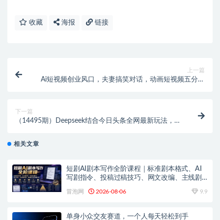
收藏
海报
链接
上一篇
Ai短视频创业风口，夫妻搞笑对话，动画短视频五分钟
做一条，可矩阵操作，轻松日入1k+
下一篇
（14495期）Deepseek结合今日头条全网最新玩法，单
日收益突破3000+，只需要简单的…
相关文章
短剧AI剧本写作全阶课程｜标准剧本格式、AI
写剧指令、投稿过稿技巧、网文改编、主线剧
情把控、审稿避坑全套实操教学
冒泡网
2026-08-06
9.9
单身小众交友赛道，一个人每天轻松到手