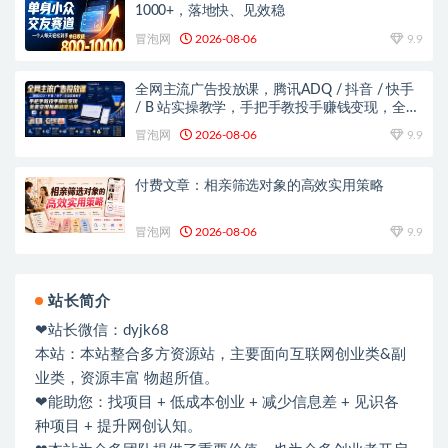
1000+，落地快、见效稳
冒泡网
2026-08-06
9.9
全网主流广告投放课，腾讯ADQ / 抖音 / 快手
/ B 站实操教学，手把手教投手赚钱变现，全套
变现拆解稳定出单
冒泡网
2026-08-06
9.9
付费文章：相亲筛选对象的高效实用策略
冒泡网
2026-08-06
9.9
站长简介
❤站长微信：dyjk68
本站：本站整合多方资源站，主要面向互联网创业类&副
业类，资源丰富 物超所值。
❤能助您：找项目 + 低成本创业 + 减少信息差 + 见识各
种项目 + 提升网创认知。