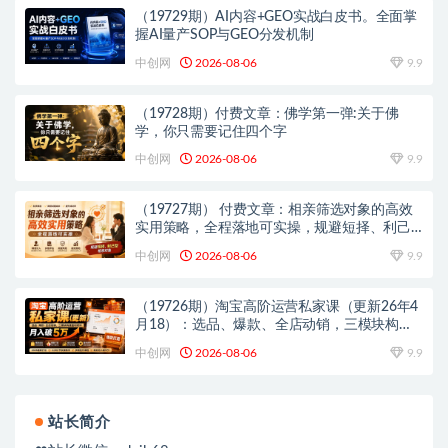
（19729期）AI内容+GEO实战白皮书。全面掌
握AI量产SOP与GEO分发机制
中创网
2026-08-06
9.9
（19728期）付费文章：佛学第一弹:关于佛
学，你只需要记住四个字
中创网
2026-08-06
9.9
（19727期） 付费文章：相亲筛选对象的高效
实用策略，全程落地可实操，规避短择、利己
型相亲对象
中创网
2026-08-06
9.9
（19726期）淘宝高阶运营私家课（更新26年4
月18）：选品、爆款、全店动销，三模块构建
盈利闭环，月入破5万
中创网
2026-08-06
9.9
站长简介