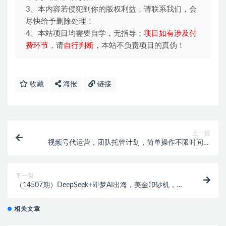
3、本内容若侵犯到你的版权利益，请联系我们，会
尽快给予删除处理！
4、本站项目均需要自学，无指导；
项目如有涉及付
费环节
，请
自行判断
，本站不负责项目的真伪！
收藏
海报
链接
上一篇
视频号代运营，团队托管计划，简单操作不限时间地
点，一部手机单月轻松变现5k
下一篇
（14507期）DeepSeek+即梦AI出海，美金印钞机，在
“海外头条”疯狂撸美金，一键生…
相关文章